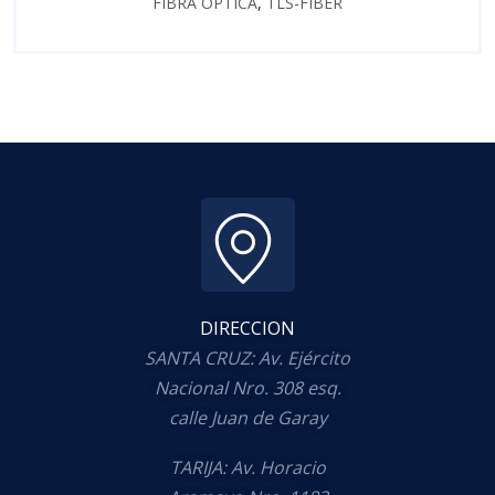
FIBRA ÓPTICA
,
TLS-FIBER
DIRECCION
SANTA CRUZ: Av. Ejército
Nacional Nro. 308 esq.
calle Juan de Garay
TARIJA: Av. Horacio