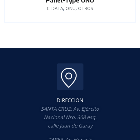
Panel-Type ONU
C-DATA
,
ONU
,
OTROS
DIRECCION
SANTA CRUZ: Av. Ejército
Nacional Nro. 308 esq.
calle Juan de Garay
TARIJA: Av. Horacio