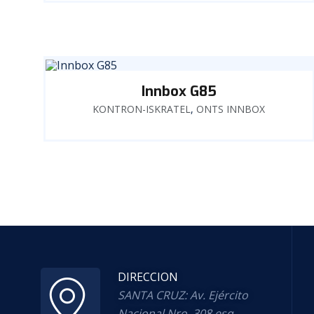
Innbox G85
KONTRON-ISKRATEL
,
ONTS INNBOX
DIRECCION
SANTA CRUZ: Av. Ejército
Nacional Nro. 308 esq.