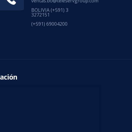
ventas.bo@teleservgroup.com
BOLIVIA
(+591) 3
3272151
(+591) 69004200
ación