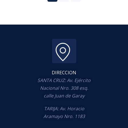
DIRECCION
SANTA CRUZ: Av. Ejército
Nacional Nro. 308 esq.
calle Juan de Garay
TARIJA: Av. Horacio
Aramayo Nro. 1183