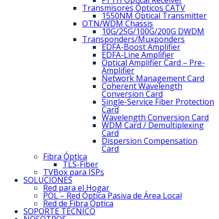
FTTH Optical Receiver
Transmisores Ópticos CATV
1550NM Optical Transmitter
OTN/WDM Chassis
10G/25G/100G/200G DWDM
Transponders/Muxponders
EDFA-Boost Amplifier
EDFA-Line Amplifier
Optical Amplifier Card – Pre-
Amplifier
Network Management Card
Coherent Wavelength
Conversion Card
Single-Service Fiber Protection
Card
Wavelength Conversion Card
WDM Card / Demultiplexing
Card
Dispersion Compensation
Card
Fibra Óptica
TLS-Fiber
TVBox para ISPs
SOLUCIONES
Red para el Hogar
POL – Red Óptica Pasiva de Área Local
Red de Fibra Óptica
SOPORTE TÉCNICO