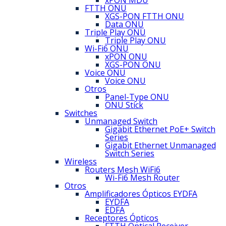
xPON MDU
FTTH ONU
XGS-PON FTTH ONU
Data ONU
Triple Play ONU
Triple Play ONU
Wi-Fi6 ONU
xPON ONU
XGS-PON ONU
Voice ONU
Voice ONU
Otros
Panel-Type ONU
ONU Stick
Switches
Unmanaged Switch
Gigabit Ethernet PoE+ Switch
Series
Gigabit Ethernet Unmanaged
Switch Series
Wireless
Routers Mesh WiFi6
Wi-Fi6 Mesh Router
Otros
Amplificadores Ópticos EYDFA
EYDFA
EDFA
Receptores Ópticos