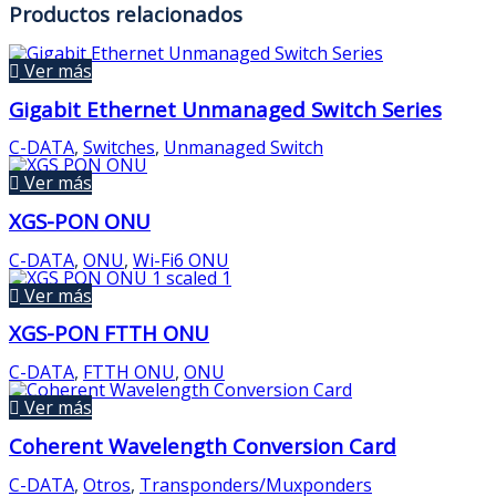
Productos relacionados
Ver más
Gigabit Ethernet Unmanaged Switch Series
C-DATA
,
Switches
,
Unmanaged Switch
Ver más
XGS-PON ONU
C-DATA
,
ONU
,
Wi-Fi6 ONU
Ver más
XGS-PON FTTH ONU
C-DATA
,
FTTH ONU
,
ONU
Ver más
Coherent Wavelength Conversion Card
C-DATA
,
Otros
,
Transponders/Muxponders