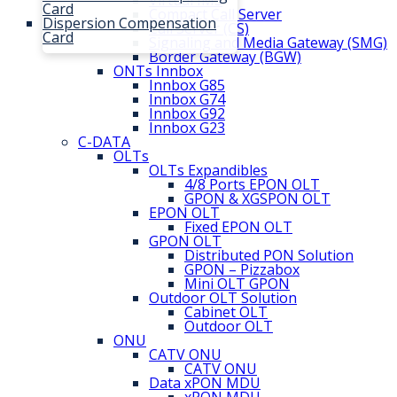
Virtual IMS
Card
Compact Call Server
Dispersion Compensation
Call Server (CS)
Card
Signaling and Media Gateway (SMG)
Border Gateway (BGW)
ONTs Innbox
Innbox G85
Innbox G74
Innbox G92
Innbox G23
C-DATA
OLTs
OLTs Expandibles
4/8 Ports EPON OLT
GPON & XGSPON OLT
EPON OLT
Fixed EPON OLT
GPON OLT
Distributed PON Solution
GPON – Pizzabox
Mini OLT GPON
Outdoor OLT Solution
Cabinet OLT
Outdoor OLT
ONU
CATV ONU
CATV ONU
Data xPON MDU