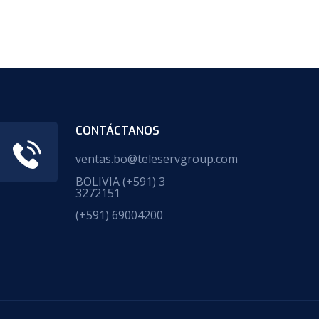
CONTÁCTANOS
ventas.bo@teleservgroup.com
BOLIVIA
(+591) 3
3272151
(+591) 69004200