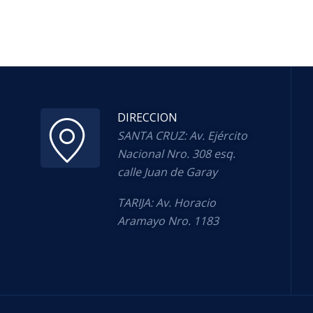
DIRECCION
SANTA CRUZ: Av. Ejército
Nacional Nro. 308 esq.
calle Juan de Garay
TARIJA: Av. Horacio
Aramayo Nro. 1183