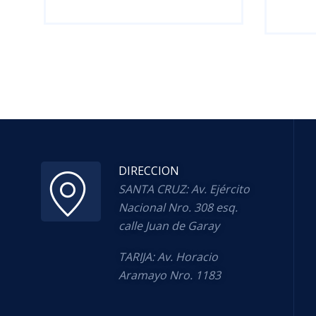
DIRECCION
SANTA CRUZ: Av. Ejército
Nacional Nro. 308 esq.
calle Juan de Garay
TARIJA: Av. Horacio
Aramayo Nro. 1183