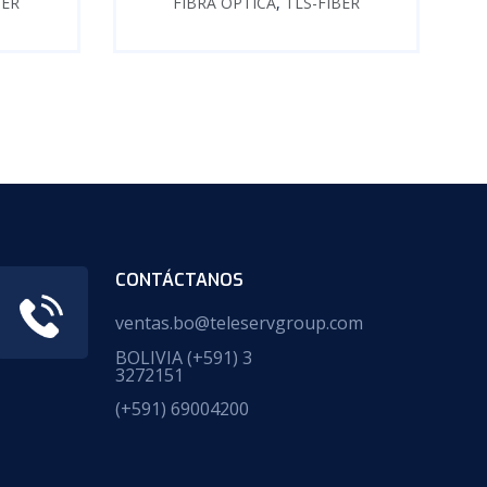
BER
FIBRA ÓPTICA
,
TLS-FIBER
CONTÁCTANOS
ventas.bo@teleservgroup.com
BOLIVIA
(+591) 3
3272151
(+591) 69004200