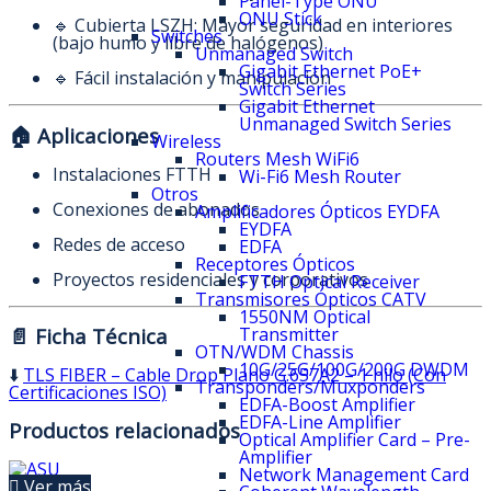
Panel-Type ONU
ONU Stick
🔹 Cubierta LSZH: Mayor seguridad en interiores
Switches
(bajo humo y libre de halógenos)
Unmanaged Switch
Gigabit Ethernet PoE+
🔹 Fácil instalación y manipulación
Switch Series
Gigabit Ethernet
Unmanaged Switch Series
🏠 Aplicaciones
Wireless
Routers Mesh WiFi6
Instalaciones FTTH
Wi-Fi6 Mesh Router
Otros
Conexiones de abonados
Amplificadores Ópticos EYDFA
EYDFA
Redes de acceso
EDFA
Receptores Ópticos
Proyectos residenciales y corporativos
FTTH Optical Receiver
Transmisores Ópticos CATV
1550NM Optical
📄 Ficha Técnica
Transmitter
OTN/WDM Chassis
10G/25G/100G/200G DWDM
⬇️
TLS FIBER – Cable Drop Plano G.657A2 – 1 hilo (Con
Transponders/Muxponders
Certificaciones ISO)
EDFA-Boost Amplifier
EDFA-Line Amplifier
Productos relacionados
Optical Amplifier Card – Pre-
Amplifier
Network Management Card
Ver más