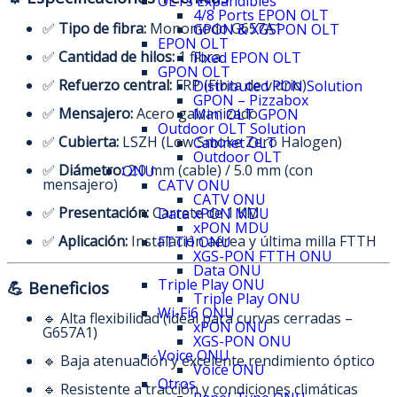
OLTs Expandibles
4/8 Ports EPON OLT
✅
Tipo de fibra:
Monomodo G657A1
GPON & XGSPON OLT
EPON OLT
✅
Cantidad de hilos:
1 fibra
Fixed EPON OLT
GPON OLT
✅
Refuerzo central:
FRP (Fibra de vidrio)
Distributed PON Solution
GPON – Pizzabox
✅
Mensajero:
Acero galvanizado
Mini OLT GPON
Outdoor OLT Solution
✅
Cubierta:
LSZH (Low Smoke Zero Halogen)
Cabinet OLT
Outdoor OLT
✅
Diámetro:
2.0 mm (cable) / 5.0 mm (con
ONU
mensajero)
CATV ONU
CATV ONU
✅
Presentación:
Carrete de 1 KM
Data xPON MDU
xPON MDU
✅
Aplicación:
Instalación aérea y última milla FTTH
FTTH ONU
XGS-PON FTTH ONU
Data ONU
Triple Play ONU
💪 Beneficios
Triple Play ONU
Wi-Fi6 ONU
🔹 Alta flexibilidad (ideal para curvas cerradas –
xPON ONU
G657A1)
XGS-PON ONU
Voice ONU
🔹 Baja atenuación y excelente rendimiento óptico
Voice ONU
Otros
🔹 Resistente a tracción y condiciones climáticas