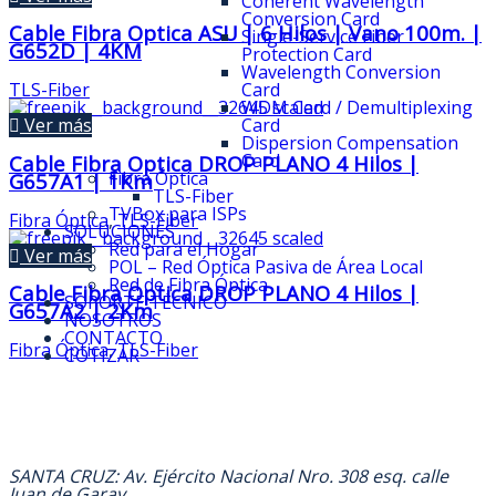
Coherent Wavelength
Conversion Card
Cable Fibra Optica ASU | 6 Hilos | Vano 100m. |
Single-Service Fiber
G652D | 4KM
Protection Card
Wavelength Conversion
TLS-Fiber
Card
WDM Card / Demultiplexing
Ver más
Card
Dispersion Compensation
Card
Cable Fibra Optica DROP PLANO 4 Hilos |
Fibra Óptica
G657A1 | 1Km
TLS-Fiber
TVBox para ISPs
Fibra Óptica
,
TLS-Fiber
SOLUCIONES
Red para el Hogar
Ver más
POL – Red Óptica Pasiva de Área Local
Red de Fibra Óptica
Cable Fibra Optica DROP PLANO 4 Hilos |
SOPORTE TÉCNICO
G657A2 | 2Km
NOSOTROS
CONTACTO
Fibra Óptica
,
TLS-Fiber
COTIZAR
DIRECCION
SANTA CRUZ: Av. Ejército Nacional Nro. 308 esq. calle
Juan de Garay