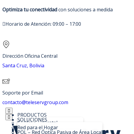
Optimiza tu conectividad
con soluciones a medida
Horario de Atención: 09:00 – 17:00
Dirección Oficina Central
Santa Cruz, Bolivia
Soporte por Email
contacto@teleservgroup.com
PRODUCTOS
SOLUCIONES
Kontron / Iskratel
SOPORTE TÉCNICO
C-DATA
Red para el Hogar
NOSOTROS
OLTs Lumia XGSPON/GPON
Fibra Óptica
POL – Red Óptica Pasiva de Área Local