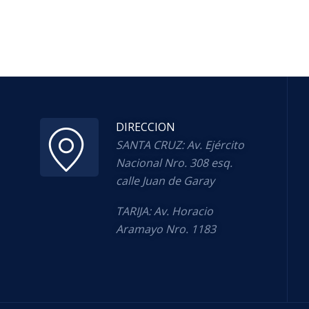
DIRECCION
SANTA CRUZ: Av. Ejército
Nacional Nro. 308 esq.
calle Juan de Garay
TARIJA: Av. Horacio
Aramayo Nro. 1183