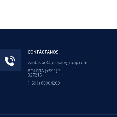
CONTÁCTANOS
ventas.bo@teleservgroup.com
BOLIVIA
(+591) 3
3272151
(+591) 69004200